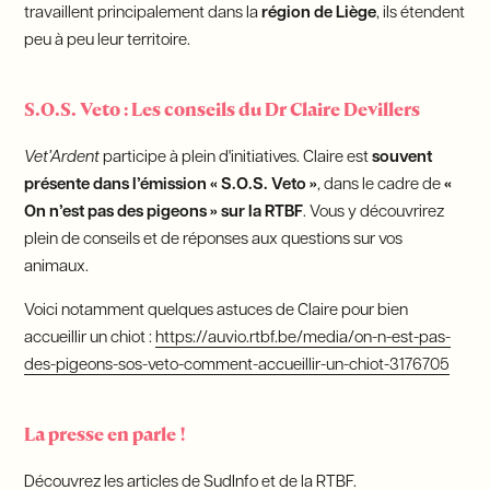
travaillent principalement dans la
région de Liège
, ils étendent
peu à peu leur territoire.
S.O.S. Veto : Les conseils du Dr Claire Devillers
Vet’Ardent
participe à plein d'initiatives. Claire est
souvent
présente dans l’émission « S.O.S. Veto »
, dans le cadre de
«
On n’est pas des pigeons » sur la RTBF
. Vous y découvrirez
plein de conseils et de réponses aux questions sur vos
animaux.
Voici notamment quelques astuces de Claire pour bien
accueillir un chiot :
https://auvio.rtbf.be/media/on-n-est-pas-
des-pigeons-sos-veto-comment-accueillir-un-chiot-3176705
La presse en parle !
Découvrez les articles de
SudInfo
et de la
RTBF.