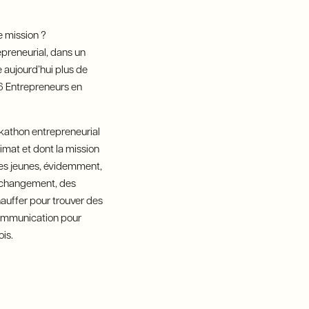
e mission ?
epreneurial, dans un
 aujourd’hui plus de
6 Entrepreneurs en
ckathon entrepreneurial
imat et dont la mission
 Des jeunes, évidemment,
e changement, des
hauffer pour trouver des
 communication pour
is.