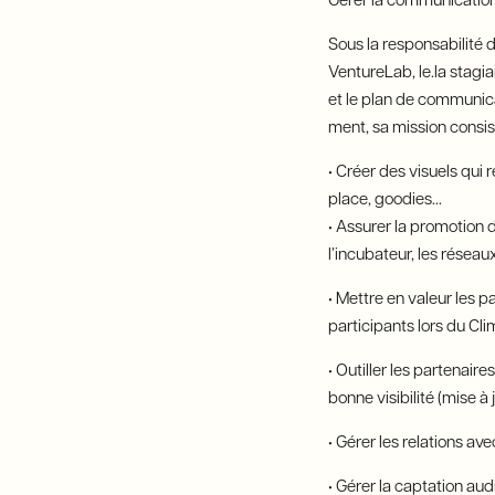
Gérer la communication
Sous la responsabilité 
VentureLab, le.la stag
et le plan de communic
ment, sa mission consist
• Créer des visuels qui 
place, goodies...
• Assurer la promotion d
l’incubateur, les résea
• Mettre en valeur les
participants lors du Cl
• Outiller les partenair
bonne visibilité (mise à 
• Gérer les relations av
• Gérer la captation aud