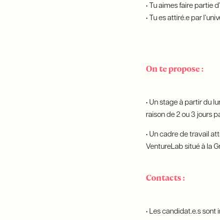
• Tu aimes faire partie d
• Tu es attiré.e par l’un
On te propose :
• Un stage à partir du 
raison de 2 ou 3 jours 
• Un cadre de travail a
VentureLab situé à la G
Contacts :
• Les candidat.e.s sont 