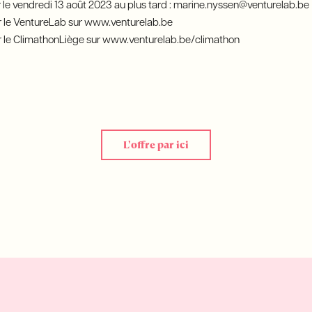
r le vendredi 13 août 2023 au plus tard : marine.nyssen@venturelab.be
ur le VentureLab sur www.venturelab.be
sur le ClimathonLiège sur www.venturelab.be/climathon
L'offre par ici