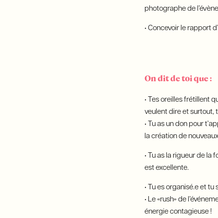
photographe de l’évèn
• Concevoir le rapport d
On dit de toi que :
• Tes oreilles frétille
veulent dire et surtout,
• Tu as un don pour t’ap
la création de nouveaux
• Tu as la rigueur de la 
est excellente.
• Tu es organisé.e et tu
• Le «rush» de l’événemen
énergie contagieuse !