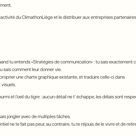
ement.
’activité du ClimathonLiège et le distribuer aux entreprises partenaire
nt quand tu entends «Stratégies de communication» : tu sais exactement
 tu sais comment leur donner vie.
proprier une charte graphique existante, et traduire celle-ci dans
 visuels.
fourmi et l’oeil du tigre : aucun détail ne t’ échappe, les délais sont re
 sais jongler avec de multiples tâches.
tiel ne te fait pas peur, au contraire, tu te réjouis de le vivre et de ret