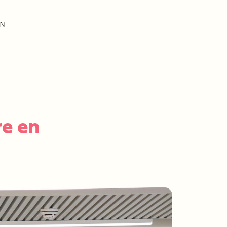
EN
re en