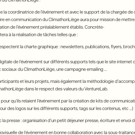
 du ClimathonLiège :
de la coordinatrice de l’événement et avec le support de la chargée d
iaire en communication du ClimathonLiège aura pour mission de mettre
ation de l’événement préalablement établis. Concrète-
era à la réalisation de tâches telles que :
respectent la charte graphique : newsletters, publications, flyers, broch
igitale de l’événement sur différents supports tels que le site internet
ux sociaux du ClimathonLiège, une campagne emailing ...
 participants et leurs projets, mais également la méthodologie d’acc
imathonLiège dans le respect des valeurs du VentureLab.
es pour qu’ils relaient l’événement par la création de kits de communicati
jour des logos sur les différents supports, tags sur les contenus, etc ...)
ec la presse : organisation d’un petit déjeuner presse, écriture et env
iovisuelle de l’évènement en bonne collaboration avec la sous-traitance