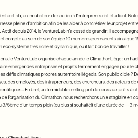
ntureLab, un incubateur de soutien à l’entrepreneuriat étudiant. Notr
sse pleine d’ambition afin de les aider à concrétiser leur projet entr
ctif depuis 2014, le VentureLab n’a cessé de grandir : il accompagne
se et compte au sein de son équipe 10 membres permanents ainsi que 1
 éco-système très riche et dynamique, où il fait bon de travailler !
sions, le VentureLab organise chaque année le ClimathonLiège : un ha
à faire émerger des entreprises et projets fermement engagée pour le cl
es défis climatiques propres au territoire liégeois. Son public cible ?
ises, des employés, des intrapreneurs, des chercheurs, des acteurs d
ientifiques... En bref, un formidable melting pot de cerveaux prêts à c
re de l’organisation du Climathon, nous recherchons un.e stagiaire en
 3/5ème d’un temps plein (ou plus si souhaité!) d’une durée de +- 3 mo