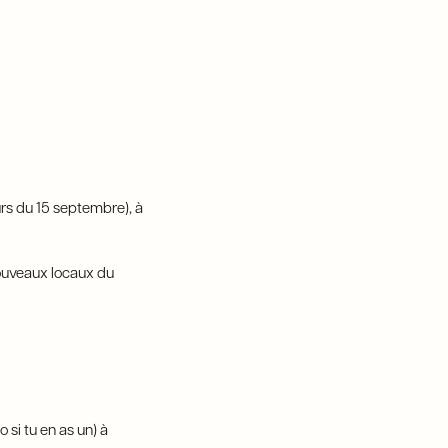
rs du 15 septembre), à
nouveaux locaux du
 si tu en as un) à