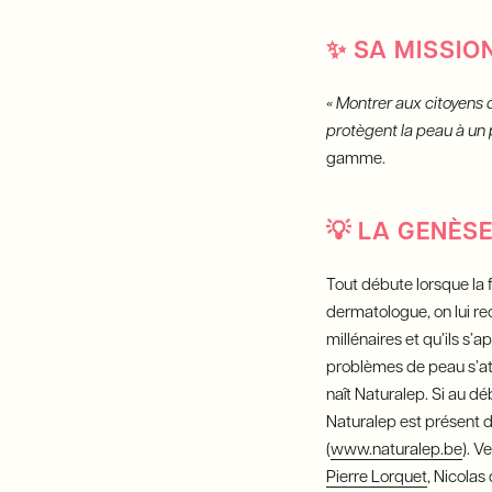
✨
SA MISSION
« Montrer aux citoyens q
protègent la peau à un
gamme.
💡
LA GENÈSE
Tout débute lorsque la
dermatologue, on lui re
millénaires et qu’ils s’a
problèmes de peau s’att
naît Naturalep. Si au d
Naturalep est présent d
(
www.naturalep.be
). V
Pierre Lorquet
, Nicolas