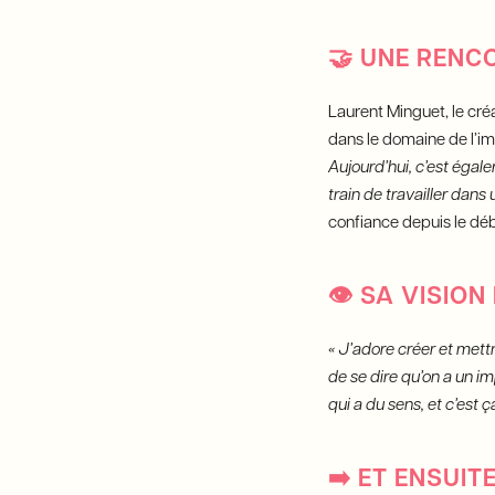
🤝
UNE RENCO
Laurent Minguet, le cré
dans le domaine de l’im
Aujourd’hui, c’est égal
train de travailler dans
confiance depuis le déb
👁
SA VISION
« J’adore créer et mett
de se dire qu’on a un i
qui a du sens, et c’est ça
➡️
ET ENSUITE