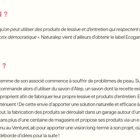
 ?
u’on peut utiliser des produits de lessive et d’entretien qui respectent
 prix démocratique »
. Naturalep vient d’ailleurs d’obtenir le label Ecog
 ?
 femme de son associé commence à souffrir de problèmes de peau. Sur
commande alors d’utiliser du savon d’Alep, un savon dont la recette ex
pproprient afin de fabriquer leur propre lessive et produits d’entretien. Et
énuent ! De cette envie d’apporter une solution naturelle et efficace 
ébut, la fabrication des produits se déroulait dans un garage autour d’u
ans plus d’une centaine de magasins et propose ses produits via un e
enu au VentureLab pour apporter une vision long-terme à son projet, o
 déborde d’idées pour la suite !