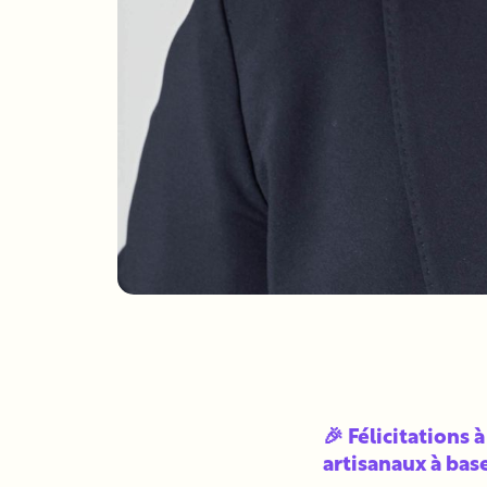
🎉 Félicitations 
artisanaux à base