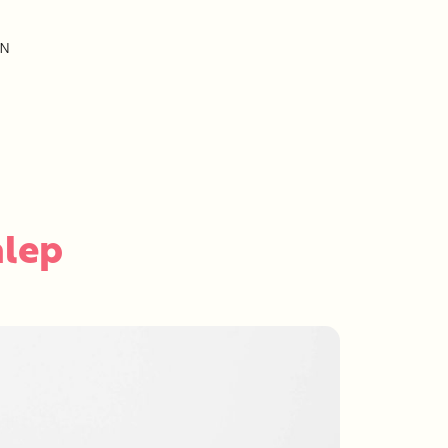
EN
alep