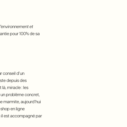
 l’environnement et
arantie pour 100% de sa
 conseil d’un
iste depuis des
 là, miracle : les
à un problème concret,
ne marmite, aujourd’hui
-shop en ligne
ù il est accompagné par