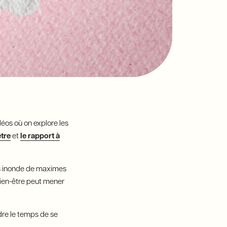
déos où on explore les
être
et
le rapport à
ous inonde de maximes
n bien-être peut mener
re le temps de se