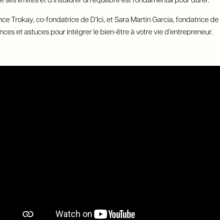
e ses limites et d’instaurer un équilibre est fondamental pour durer.
nce Trokay, co-fondatrice de D’Ici, et Sara Martin Garcia, fondatrice d
ces et astuces pour intégrer le bien-être à votre vie d’entrepreneur.